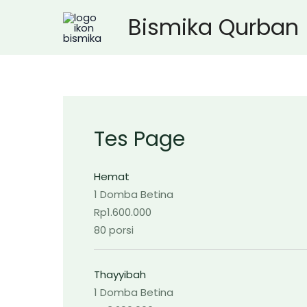
Lewati
Bismika Qurban
ke
konten
Tes Page
Hemat
1 Domba Betina
Rp1.600.000
80 porsi
Thayyibah
1 Domba Betina